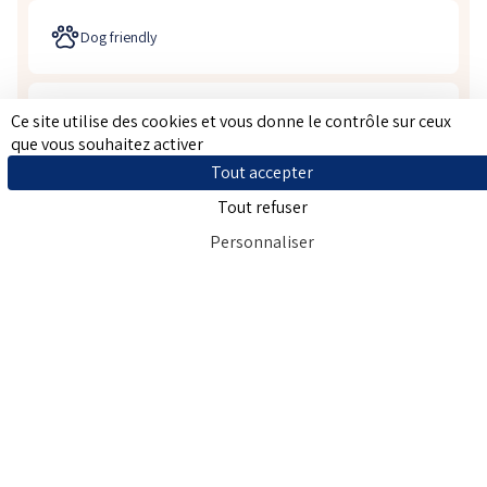
Dog friendly
Ce site utilise des cookies et vous donne le contrôle sur ceux
Accès wifi haut débit
que vous souhaitez activer
Tout accepter
Petit déjeuner gourmand possible en chambre
Tout refuser
Personnaliser
Vue parc
Salle de bain avec douche adaptée aux personnes à
mobilité réduite
Accès plain-pied